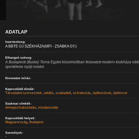
ADATLAP
Inzertszöveg:
A BBTE ÚJ SZÉKHÁZA(MFI - ZSABKA GY.)
Elhangzó szöveg:
A Budapesti (Budai) Torna Egylet közelmúltban felavatott modern klubháza vált
sportéletre nyújt módot.
Kivonatos leírás:
Kapcsolódó témák:
Társadalmi szervezetek
,
üdülés
,
szabadidő
,
szórakozás
,
építkezések
,
építészet
Szakmai címkék:
tömegszórakoztatás
,
középosztály
Kapcsolódó helyek:
Magyarország
,
Budapest
Személyek:
-