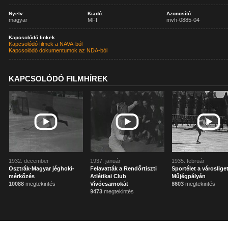
Nyelv:
Kiadó:
Azonosító:
magyar
MFI
mvh-0885-04
Kapcsolódó linkek
Kapcsolódó filmek a NAVA-ból
Kapcsolódó dokumentumok az NDA-ból
KAPCSOLÓDÓ FILMHÍREK
1932. december
1937. január
1935. február
Osztrák-Magyar jéghoki-
Felavatták a Rendőrtiszti
Sportélet a városliget
mérkőzés
Atlétikai Club
Műjégpályán
10088
megtekintés
Vívócsarnokát
8603
megtekintés
9473
megtekintés