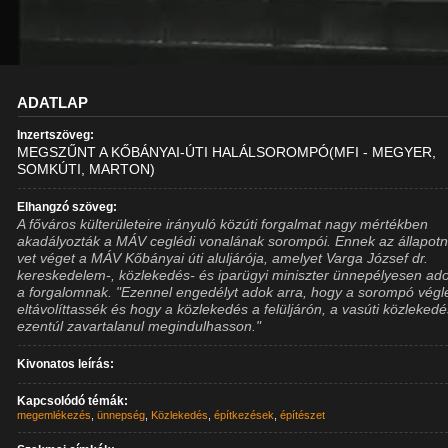
ADATLAP
Inzertszöveg:
MEGSZŰNT A KŐBÁNYAI-ÚTI HALÁLSOROMPÓ(MFI - MEGYER,
SOMKÚTI, MARTON)
Elhangzó szöveg:
A főváros külterületeire irányuló közúti forgalmat nagy mértékben
akadályozták a MÁV ceglédi vonalának sorompói. Ennek az állapot
vet véget a MÁV Kőbányai úti aluljárója, amelyet Varga József dr.
kereskedelem-, közlekedés- és iparügyi miniszter ünnepélyesen ado
a forgalomnak. "Ezennel engedélyt adok arra, hogy a sorompó végl
eltávolíttassék és hogy a közlekedés a felüljárón, a vasúti közleked
ezentúl zavartalanul megindulhasson."
Kivonatos leírás:
Kapcsolódó témák:
megemlékezés
,
ünnepség
,
Közlekedés
,
építkezések
,
építészet