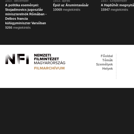
1937. december
1933. április
1937. szeptember
A politika eseményei:
Épül az Árumintavásár
A Hajdúhét megnyit
Stojadinovics jugoszláv
10069
megtekintés
15947
megtekintés
miniszterelnök Rómában -
Delbos francia
külügyminiszter Varsóban
9266
megtekintés
Főoldal
Témák
Személyek
Helyek