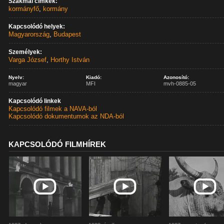
Szakmai címkék:
kormányfő
,
kormány
Kapcsolódó helyek:
Magyarország
,
Budapest
Személyek:
Varga József
,
Horthy István
Nyelv:
Kiadó:
Azonosító:
magyar
MFI
mvh-0885-05
Kapcsolódó linkek
Kapcsolódó filmek a NAVA-ból
Kapcsolódó dokumentumok az NDA-ból
KAPCSOLÓDÓ FILMHÍREK