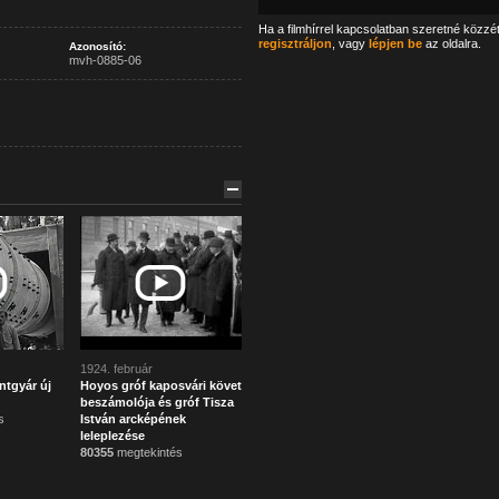
Ha a filmhírrel kapcsolatban szeretné közzé
regisztráljon
, vagy
lépjen be
az oldalra.
Azonosító:
mvh-0885-06
1924. február
ntgyár új
Hoyos gróf kaposvári követ
beszámolója és gróf Tisza
s
István arcképének
leleplezése
80355
megtekintés