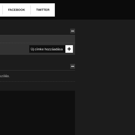
FACEBOOK
TWITTER
szólás.