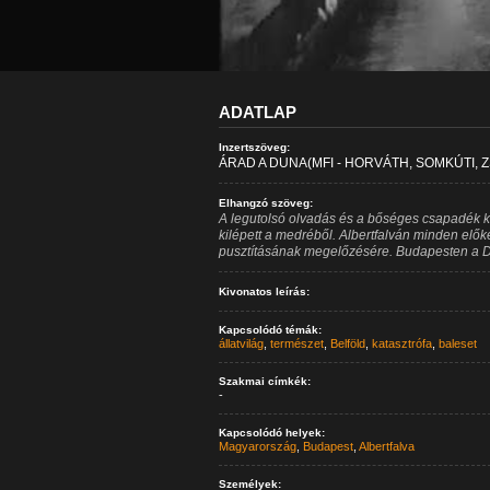
ADATLAP
Inzertszöveg:
ÁRAD A DUNA(MFI - HORVÁTH, SOMKÚTI, Z
Elhangzó szöveg:
A legutolsó olvadás és a bőséges csapadék 
kilépett a medréből. Albertfalván minden elők
pusztításának megelőzésére. Budapesten a Du
Kivonatos leírás:
Kapcsolódó témák:
állatvilág
,
természet
,
Belföld
,
katasztrófa
,
baleset
Szakmai címkék:
-
Kapcsolódó helyek:
Magyarország
,
Budapest
,
Albertfalva
Személyek: