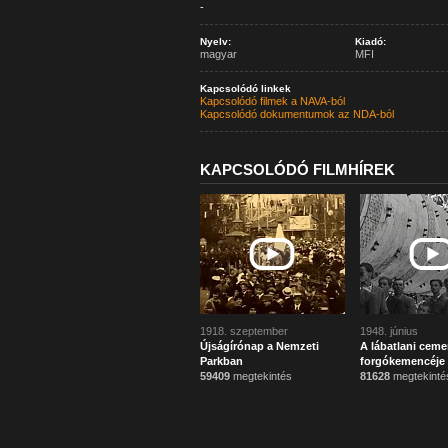
-
Nyelv:
Kiadó:
magyar
MFI
Kapcsolódó linkek
Kapcsolódó filmek a NAVA-ból
Kapcsolódó dokumentumok az NDA-ból
KAPCSOLÓDÓ FILMHÍREK
1918. szeptember
1948. június
Újságírónap a Nemzeti
A lábatlani ceme
Parkban
forgókemencéje
59409
megtekintés
81628
megtekinté