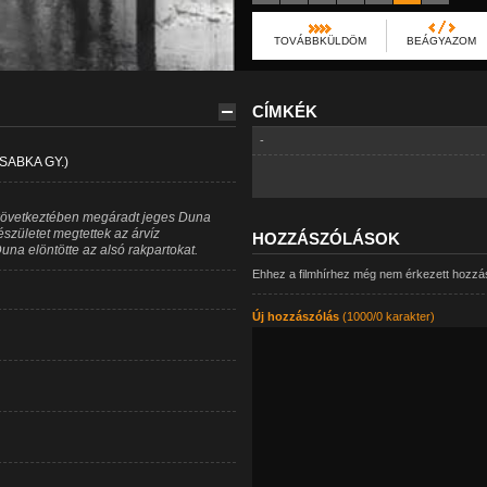
TOVÁBBKÜLDÖM
BEÁGYAZOM
CÍMKÉK
-
SABKA GY.)
következtében megáradt jeges Duna
észületet megtettek az árvíz
HOZZÁSZÓLÁSOK
na elöntötte az alsó rakpartokat.
Ehhez a filmhírhez még nem érkezett hozzá
Új hozzászólás
(1000/0 karakter)