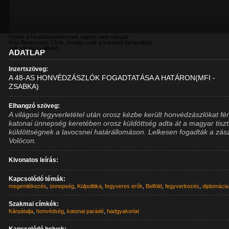
Ennek a híradóeseménynek sajnos nem maradt
fenn filmanyaga. Címe, témája csak a korabeli forrásokból
volt rekonstruálható.
ADATLAP
Inzertszöveg:
A 48-AS HONVÉDZÁSZLÓK FOGADTATÁSA A HATÁRON(MFI -
ZSABKA)
Elhangzó szöveg:
A világosi fegyverletétel után orosz kézbe került honvédzászlókat f
katonai ünnepség keretében orosz küldöttség adta át a magyar tiszt
küldöttségnek a lavocsnei határállomáson. Lelkesen fogadták a zás
Volócon.
Kivonatos leírás:
Kapcsolódó témák:
megemlékezés
,
ünnepség
,
Külpolitika
,
fegyveres erők
,
Belföld
,
fegyverkezés
,
diplomácia
Szakmai címkék:
Kárpátalja
,
honvédség
,
katonai parádé
,
hadgyakorlat