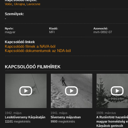
Kapcsolódó helyek:
Volóc
,
Ukrajna
,
Lavocsne
Személyek:
-
Nyelv:
Kiadó:
Azonosító:
magyar
MFI
mvh-0892-07
Kapcsolódó linkek
Kapcsolódó filmek a NAVA-ból
Kapcsolódó dokumentumok az NDA-ból
KAPCSOLÓDÓ FILMHÍREK
1942. május
1941. május
1939. március
Lesiklóverseny Kárpátalján
Síverseny májusban
A Ruténföld hazatér
11101
megtekintés
9900
megtekintés
magyar honvédség el
Kárpátok gerincét