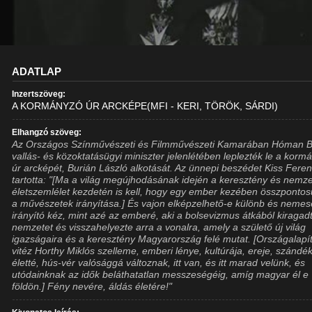
ADATLAP
Inzertszöveg:
A KORMÁNYZÓ ÚR ARCKÉPE(MFI - KERI, TÖRÖK, SÁRDI)
Elhangzó szöveg:
Az Országos Színművészeti és Filmművészeti Kamarában Hóman Bá
vallás- és közoktatásügyi miniszter jelenlétében leplezték le a korm
úr arcképét, Burián László alkotását. Az ünnepi beszédet Kiss Fere
tartotta: "[Ma a világ megújhodásának idején a keresztény és nemze
életszemlélet kezdetén is kell, hogy egy ember kezében összpontos
a művészetek irányítása.] És vajon elképzelhető-e különb és neme
irányító kéz, mint azé az emberé, aki a bolsevizmus átkából kiragad
nemzetet és visszahelyezte arra a vonalra, amely a születő új világ
igazságaira és a keresztény Magyarország felé mutat. [Országalapí
vitéz Horthy Miklós szelleme, emberi lénye, kultúrája, ereje, szándék
életté, hús-vér valósággá változnak, itt van, és itt marad velünk, és
utódainknak az idők beláthatatlan messzeségéig, amíg magyar él e
földön.] Fény nevére, áldás életére!"