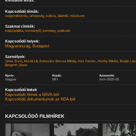
Kivonatos leírás:
Kapcsolódó témák:
megemlékezés
,
ünnepség
,
kultúra
,
államfő
,
művészet
Szakmai címkék:
kultúrpolitika
,
kormányfő
,
kormány
,
uralkodó
Kapcsolódó helyek:
Magyarország
,
Budapest
Személyek:
Simor Erzsi
,
Muráti Lili
,
Kolosváry-Borcsa Mihály
,
Kiss Ferenc
,
Horthy Miklós
,
Burján Lás
Bingerth János
Nyelv:
Kiadó:
Azonosító:
magyar
MFI
mvh-0935-05
Kapcsolódó linkek
Kapcsolódó filmek a NAVA-ból
Kapcsolódó dokumentumok az NDA-ból
KAPCSOLÓDÓ FILMHÍREK