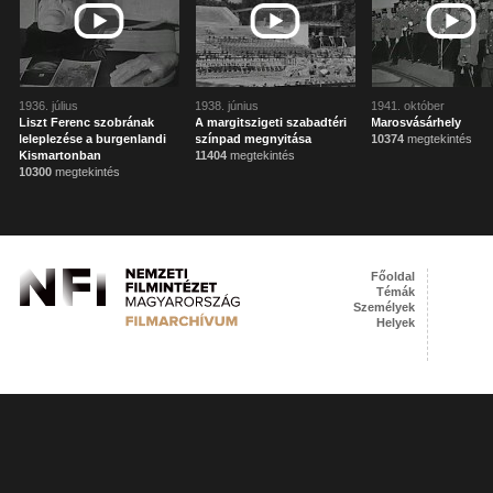
1936. július
1938. június
1941. október
Liszt Ferenc szobrának
A margitszigeti szabadtéri
Marosvásárhely
leleplezése a burgenlandi
színpad megnyitása
10374
megtekintés
Kismartonban
11404
megtekintés
10300
megtekintés
Főoldal
Témák
Személyek
Helyek