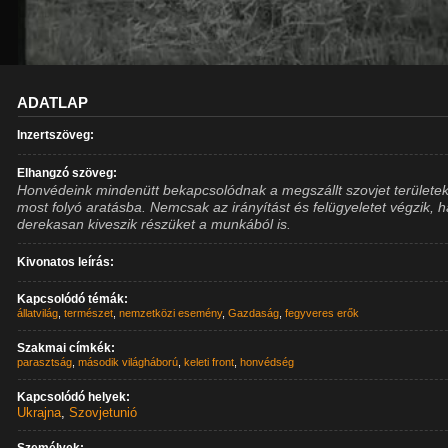
ADATLAP
Inzertszöveg:
Elhangzó szöveg:
Honvédeink mindenütt bekapcsolódnak a megszállt szovjet területe
most folyó aratásba. Nemcsak az irányítást és felügyeletet végzik,
derekasan kiveszik részüket a munkából is.
Kivonatos leírás:
Kapcsolódó témák:
állatvilág
,
természet
,
nemzetközi esemény
,
Gazdaság
,
fegyveres erők
Szakmai címkék:
parasztság
,
második világháború
,
keleti front
,
honvédség
Kapcsolódó helyek:
Ukrajna
,
Szovjetunió