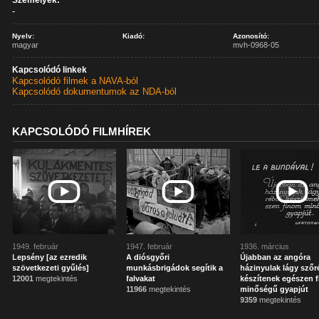
Személyek:
-
Nyelv:
Kiadó:
Azonosító:
magyar
mvh-0968-05
Kapcsolódó linkek
Kapcsolódó filmek a NAVA-ból
Kapcsolódó dokumentumok az NDA-ból
KAPCSOLÓDÓ FILMHÍREK
1949. február
1947. február
1936. március
Lepsény [az ezredik
A diósgyőri
Újabban az angóra
szövetkezeti gyűlés]
munkásbrigádok segítik a
házinyulak lágy szőr
12001
megtekintés
falvakat
készítenek egészen 
11966
megtekintés
minőségű gyapjút
9359
megtekintés