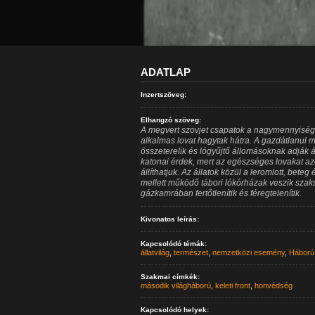
ADATLAP
Inzertszöveg:
Elhangzó szöveg:
A megvert szovjet csapatok a nagymennyiség
alkalmas lovat hagytak hátra. A gazdátlanul m
összeterelik és lógyűjtő állomásoknak adják 
katonai érdek, mert az egészséges lovakat a
állíthatjuk. Az állatok közül a leromlott, beteg
mellett működő tábori lókórházak veszik szak
gázkamrában fertőtlenítik és féregtelenítik.
Kivonatos leírás:
Kapcsolódó témák:
állatvilág
,
természet
,
nemzetközi esemény
,
Háború
Szakmai címkék:
második világháború
,
keleti front
,
honvédség
Kapcsolódó helyek: