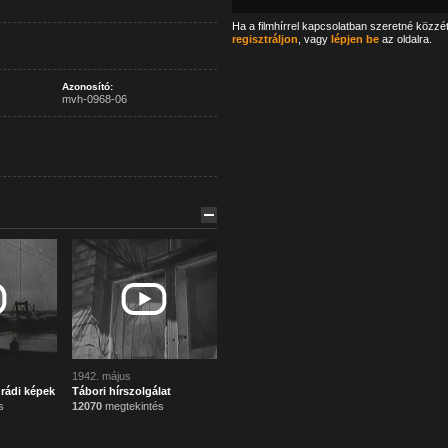
Ha a filmhírrel kapcsolatban szeretné közzé
regisztráljon
, vagy
lépjen be
az oldalra.
Azonosító:
mvh-0968-06
1942. május
grádi képek
Tábori hírszolgálat
s
12070
megtekintés