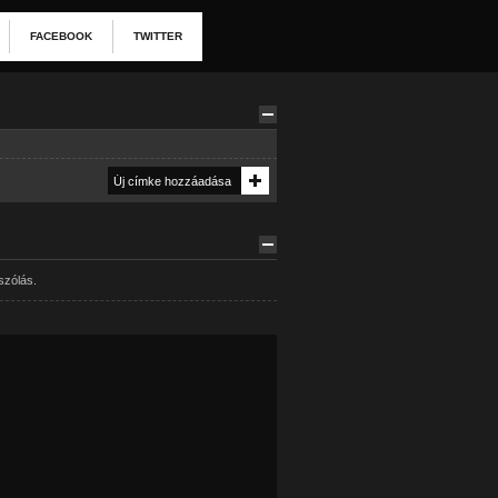
FACEBOOK
TWITTER
szólás.