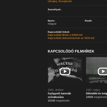
Ukrajna
,
Szovjetunió
Személyek:
-
Nyelv:
Kiadó:
magyar
Kapcsolódó linkek
Kapcsolódó filmek a NAVA-ból
Kapcsolódó dokumentumok az NDA-ból
KAPCSOLÓDÓ FILMHÍREK
1942. október
1941. május
Gyógyuló katonák
Délvidéki és bel
szórakozása
10606
megtekinté
10148
megtekintés