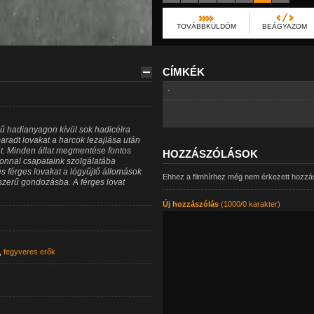
TOVÁBBKÜLDÖM
BEÁGYAZOM
CÍMKÉK
-
ű hadianyagon kívül sok hadicélra
aradt lovakat a harcok lezajlása után
át. Minden állat megmentése fontos
HOZZÁSZÓLÁSOK
zonnal csapataink szolgálatába
 és férges lovakat a lógyűjtő állomások
Ehhez a filmhírhez még nem érkezett hozzá
szerű gondozásba. A férges lovat
Új hozzászólás
(1000/0 karakter)
,
fegyveres erők