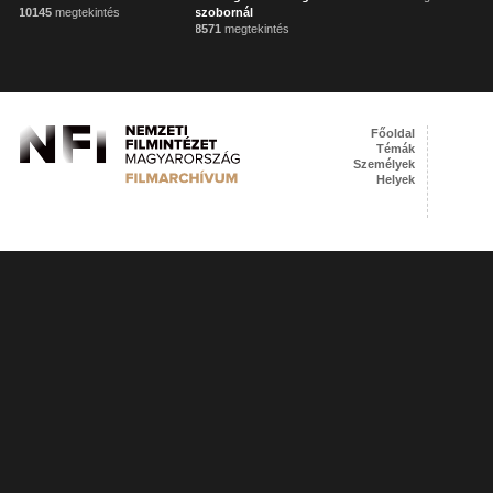
10145
megtekintés
szobornál
8571
megtekintés
Főoldal
Témák
Személyek
Helyek