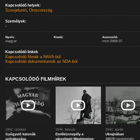
Kapcsolódó helyek:
Szovjetunió
,
Oroszország
Személyek:
-
Nyelv:
Kiadó:
Azonosító:
magyar
mvh-0968-07
Kapcsolódó linkek
Kapcsolódó filmek a NAVA-ból
Kapcsolódó dokumentumok az NDA-ból
KAPCSOLÓDÓ FILMHÍREK
1942. október
1946. február
1942. április
Gyógyuló katonák
Emlékünnepély a
Ukrajnában
szórakozása
városligeti Washington-
10078
megtekintés