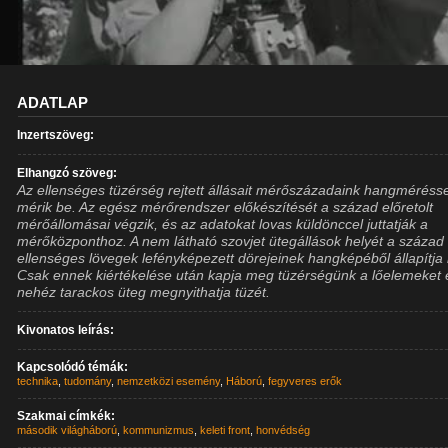
ADATLAP
Inzertszöveg:
Elhangzó szöveg:
Az ellenséges tüzérség rejtett állásait mérőszázadaink hangmérésse
mérik be. Az egész mérőrendszer előkészítését a század előretolt
mérőállomásai végzik, és az adatokat lovas küldönccel juttatják a
mérőközponthoz. A nem látható szovjet ütegállások helyét a század
ellenséges lövegek lefényképezett dörejeinek hangképéből állapítja
Csak ennek kiértékelése után kapja meg tüzérségünk a lőelemeket 
nehéz tarackos üteg megnyithatja tüzét.
Kivonatos leírás:
Kapcsolódó témák:
technika
,
tudomány
,
nemzetközi esemény
,
Háború
,
fegyveres erők
Szakmai címkék:
második világháború
,
kommunizmus
,
keleti front
,
honvédség