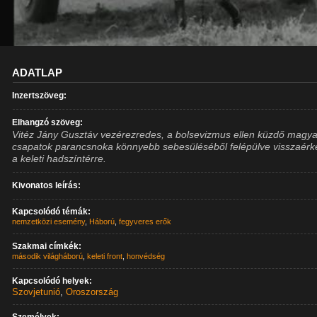
ADATLAP
Inzertszöveg:
Elhangzó szöveg:
Vitéz Jány Gusztáv vezérezredes, a bolsevizmus ellen küzdő magya
csapatok parancsnoka könnyebb sebesüléséből felépülve visszaérk
a keleti hadszíntérre.
Kivonatos leírás:
Kapcsolódó témák:
nemzetközi esemény
,
Háború
,
fegyveres erők
Szakmai címkék:
második világháború
,
keleti front
,
honvédség
Kapcsolódó helyek:
Szovjetunió
,
Oroszország