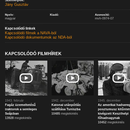
Személyek:
Jány Gusztáv
Nyelv:
Kiadó:
Azonosító:
magyar
mvh-0974-07
Kapcsolódó linkek
Kapcsolódó filmek a NAVA-ból
Kapcsolódó dokumentumok az NDA-ból
KAPCSOLÓDÓ FILMHÍREK
1943. február
1942. december
1945. december
Fagáz üzemeltetésű
Katonai utánpótlás
Az amerikai hadsere
traktorok a semleges
szállítása Tuniszba
posztumusz kitűntet
Svájcban
10485
megtekintés
kivégzett Keszthelyi
13928
megtekintés
főhadnagynak
10452
megtekintés