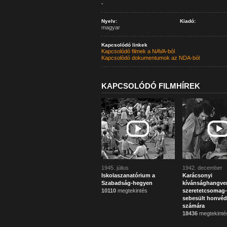
-
Nyelv:
Kiadó:
magyar
Kapcsolódó linkek
Kapcsolódó filmek a NAVA-ból
Kapcsolódó dokumentumok az NDA-ból
KAPCSOLÓDÓ FILMHÍREK
1945. július
1942. december
Iskolaszanatórium a
Karácsonyi
Szabadság-hegyen
kívánsághangve
10110
megtekintés
szeretetcsomag-
sebesült honvéd
számára
18436
megtekinté