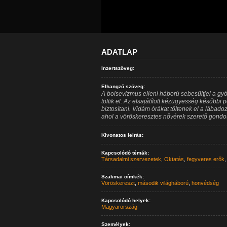
ADATLAP
Inzertszöveg:
Elhangzó szöveg:
A bolsevizmus elleni háború sebesültjei a gy
töltik el. Az elsajátított kézügyesség későbbi
biztosítani. Vidám órákat töltenek el a lábad
ahol a vöröskeresztes nővérek szerető gondos
Kivonatos leírás:
Kapcsolódó témák:
Társadalmi szervezetek
,
Oktatás
,
fegyveres erők
Szakmai címkék:
Vöröskereszt
,
második világháború
,
honvédség
Kapcsolódó helyek:
Magyarország
Személyek: