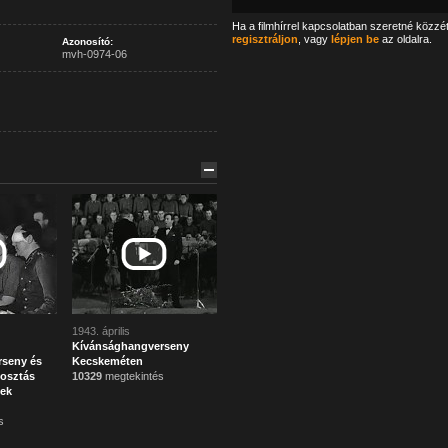
Ha a filmhírrel kapcsolatban szeretné közzé
regisztráljon
, vagy
lépjen be
az oldalra.
Azonosító:
mvh-0974-06
1943. április
Kívánsághangverseny
rseny és
Kecskeméten
osztás
10329
megtekintés
ek
s