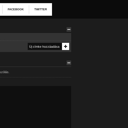
FACEBOOK
TWITTER
szólás.