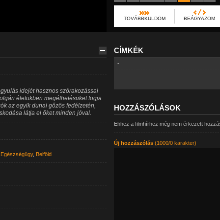
TOVÁBBKÜLDÖM
BEÁGYAZOM
CÍMKÉK
-
ógyulás idejét hasznos szórakozással
 polgári életükben megélhetésüket fogja
ozók az egyik dunai gőzös fedélzetén,
HOZZÁSZÓLÁSOK
kodása látja el őket minden jóval.
Ehhez a filmhírhez még nem érkezett hozzá
Új hozzászólás
(1000/0 karakter)
,
Egészségügy
,
Belföld