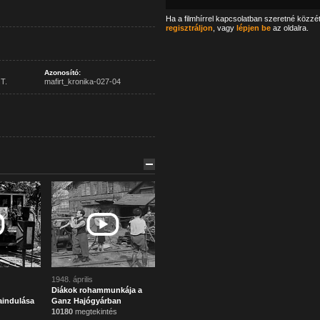
Ha a filmhírrel kapcsolatban szeretné közzé
regisztráljon
, vagy
lépjen be
az oldalra.
Azonosító:
T.
mafirt_kronika-027-04
1948. április
Diákok rohammunkája a
aindulása
Ganz Hajógyárban
10180
megtekintés