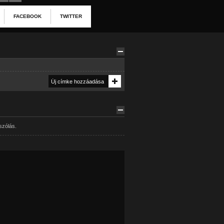
FACEBOOK
TWITTER
szólás.