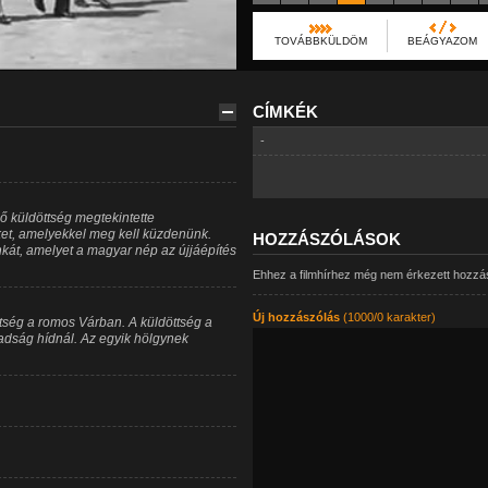
TOVÁBBKÜLDÖM
BEÁGYAZOM
CÍMKÉK
-
ő küldöttség megtekintette
ket, amelyekkel meg kell küzdenünk.
HOZZÁSZÓLÁSOK
kát, amelyet a magyar nép az újjáépítés
Ehhez a filmhírhez még nem érkezett hozzá
Új hozzászólás
(1000/0 karakter)
tség a romos Várban. A küldöttség a
adság hídnál. Az egyik hölgynek