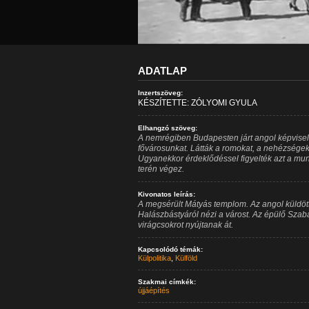
ADATLAP
Inzertszöveg:
KÉSZÍTETTE: ZÓLYOMI GYULA
Elhangzó szöveg:
A nemrégiben Budapesten járt angol képvisel
fővárosunkat. Látták a romokat, a nehézsége
Ugyanekkor érdeklődéssel figyelték azt a mun
terén végez.
Kivonatos leírás:
A megsérült Mátyás templom. Az angol küldöt
Halászbástyáról nézi a várost. Az épülő Szab
virágcsokrot nyújtanak át.
Kapcsolódó témák:
Külpolitika
,
Külföld
Szakmai címkék:
újjáépítés