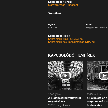
Kapcsolódó helyek:
Magyarország
,
Budapest
Személyek:
-
Nyelv:
Kiadó:
magyar
Magyar Filmipari R.
Kapcsolódó linkek
Kapcsolódó filmek a NAVA-ból
Kapcsolódó dokumentumok az NDA-ból
KAPCSOLÓDÓ FILMHÍREK
1948. július
1945. június
A budapesti pályaudvarok
A Földalatti és a
helyreállítása
Fogaskerekű újr
11015
megtekintés
Budapesten