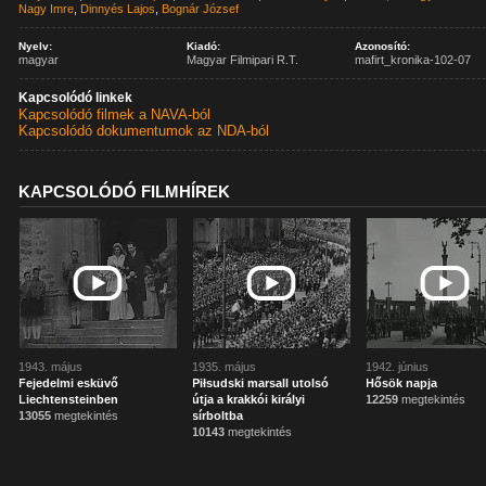
Nagy Imre
,
Dinnyés Lajos
,
Bognár József
Nyelv:
Kiadó:
Azonosító:
magyar
Magyar Filmipari R.T.
mafirt_kronika-102-07
Kapcsolódó linkek
Kapcsolódó filmek a NAVA-ból
Kapcsolódó dokumentumok az NDA-ból
KAPCSOLÓDÓ FILMHÍREK
1943. május
1935. május
1942. június
Fejedelmi esküvő
Piłsudski marsall utolsó
Hősök napja
Liechtensteinben
útja a krakkói királyi
12259
megtekintés
13055
megtekintés
sírboltba
10143
megtekintés