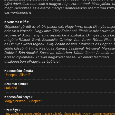
újévi üdvözlése nemcsak a magyar nép szeretetének bizonyítéka, 
megnyilvánulása az életerős magyar demokratikus államforma külfö
elismerésének is.
Kivonatos leírás:
Gépkocsi gördül az elnöki palota elé. Nagy Imre, majd Dinnyés Lajo
érkezik a lépcsőn. Nagy Imre Tildy Zoltánnal. Elnöki testőr szuronyo
fegyverrel. A kormány tagjai lépnek be a szobába. Dinnyés Lajos be
mögötte Rákosi, Gerő, Szakasits, Ortutay, Vas, Veres, Rónai, Ries. T
és Dinnyés kezet fognak. Tildy Zoltán beszél. Szakasits és Bognár 
külön köszönti Tildyt. Kézfogás Ravasz Lászlóval, Révaival, Marosá
Dobival, Bán Antallal, Kossával, háttérben: Kádár János. Az utcán a
érkező diplomaták. Puskin nagykövet beszél. Az elnöki testőrség
díszlépésben elhagyja az épületet.
Kapcsolódó témák:
Ünnepek
,
államfő
Szakmai címkék:
uralkodó
Kapcsolódó helyek:
Magyarország
,
Budapest
Személyek:
Tildy Zoltán
,
Szakasits Árpád
,
Ravasz László
,
Rákosi Mátyás
,
Puskin, Georgij Maximov