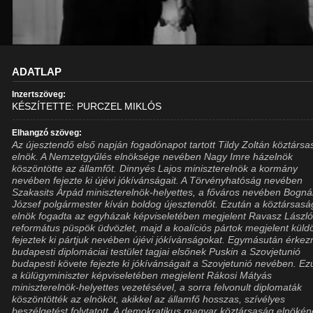
ADATLAP
Inzertszöveg:
KÉSZÍTETTE: PURCZEL MIKLÓS
Elhangzó szöveg:
Az újesztendő első napján fogadónapot tartott Tildy Zoltán köztársa
elnök. A Nemzetgyűlés elnöksége nevében Nagy Imre házelnök
köszöntötte az államfőt. Dinnyés Lajos miniszterelnök a kormány
nevében fejezte ki újévi jókívánságait. A Törvényhatóság nevében
Szakasits Árpád miniszterelnök-helyettes, a főváros nevében Bogná
József polgármester kíván boldog újesztendőt. Ezután a köztársasá
elnök fogadta az egyházak képviseletében megjelent Ravasz Lászl
református püspök üdvözlet, majd a koalíciós pártok megjelent küldö
fejeztek ki pártjuk nevében újévi jókívánságokat. Egymásután érkez
budapesti diplomáciai testület tagjai elsőnek Puskin a Szovjetunió
budapesti követe fejezte ki jókívánságait a Szovjetunió nevében. Ez
a külügyminiszter képviseletében megjelent Rákosi Mátyás
miniszterelnök-helyettes vezetésével, a sorra felvonult diplomaták
köszöntötték az elnököt, akikkel az államfő hosszas, szívélyes
beszélgetést folytatott. A demokratikus magyar köztársaság elnöké