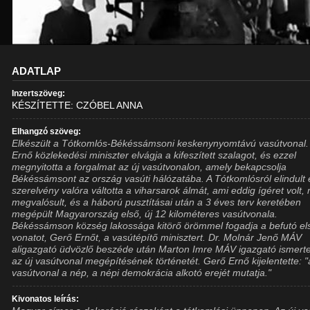
ADATLAP
Inzertszöveg:
KÉSZÍTETTE: CZÓBEL ANNA
Elhangzó szöveg:
Elkészült a Tótkomlós-Békéssámsoni keskenynyomtávú vasútvonal.
Ernő közlekedési miniszter elvágja a kifeszített szalagot, és ezzel
megnyitotta a forgalmat az új vasútvonalon, amely bekapcsolja
Békéssámsont az ország vasúti hálózatába. A Tótkomlósról elindult 
szerelvény valóra váltotta a viharsarok álmát, ami eddig ígéret volt,
megvalósult, és a háború pusztításai után a 3 éves terv keretében
megépült Magyarország első, új 12 kilométeres vasútvonala.
Békéssámson község lakossága kitörő örömmel fogadja a befutó el
vonatot, Gerő Ernőt, a vasútépítő minisztert. Dr. Molnár Jenő MÁV
aligazgató üdvözlő beszéde után Marton Imre MÁV igazgató ismerte
az új vasútvonal megépítésének történetét. Gerő Ernő kijelentette: "
vasútvonal a nép, a népi demokrácia alkotó erejét mutatja."
Kivonatos leírás: