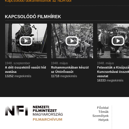
Kapcsolódó dokumentumok az NDA-ból
KAPCSOLÓDÓ FILMHÍREK
1948. szeptember
1948. május
1948. május
A déli összekötő vasúti híd
Rohammunkában készül
Felavatták a Kisújszá
avatása
az Úttörővasút
Kuncsorbával össze
13252
megtekintés
11718
megtekintés
vasutat
16333
megtekintés
Főoldal
Témák
Személyek
Helyek