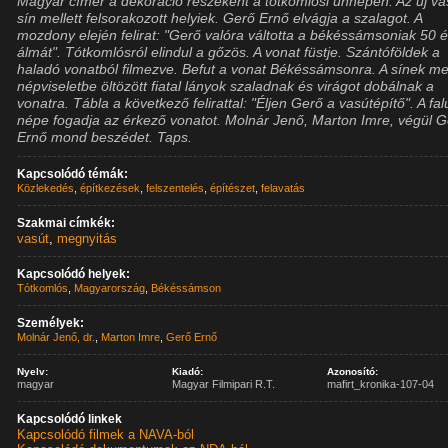
Magyar címer a dekoráció részeként a tótkomlósi ünnepen. Az új va
sín mellett felsorakozott helyiek. Gerő Ernő elvágja a szalagot. A
mozdony elején felirat: "Gerő valóra váltotta a békéssámsoniak 50 
álmát". Tótkomlósról elindul a gőzös. A vonat füstje. Szántóföldek a
haladó vonatból filmezve. Befut a vonat Békéssámsonra. A sínek mel
népviseletbe öltözött fiatal lányok szaladnak és virágot dobálnak a
vonatra. Tábla a következő felirattal: "Éljen Gerő a vasútépítő". A fal
népe fogadja az érkező vonatot. Molnár Jenő, Marton Imre, végül 
Ernő mond beszédet. Taps.
Kapcsolódó témák:
Közlekedés
,
építkezések
,
felszentelés
,
építészet
,
felavatás
Szakmai címkék:
vasút
,
megnyitás
Kapcsolódó helyek:
Tótkomlós
,
Magyarország
,
Békéssámson
Személyek:
Molnár Jenő, dr.
,
Marton Imre
,
Gerő Ernő
Nyelv:
Kiadó:
Azonosító:
magyar
Magyar Filmipari R.T.
mafirt_kronika-107-04
Kapcsolódó linkek
Kapcsolódó filmek a NAVA-ból