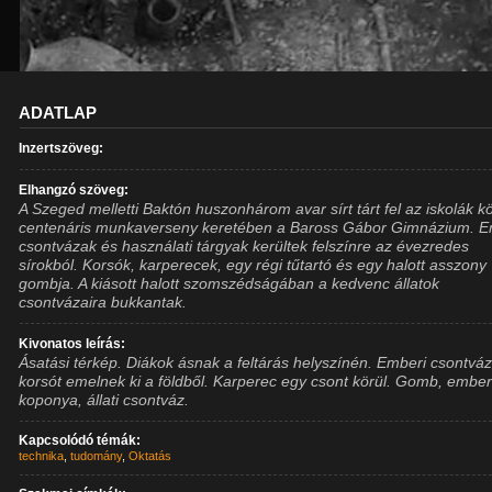
ADATLAP
Inzertszöveg:
Elhangzó szöveg:
A Szeged melletti Baktón huszonhárom avar sírt tárt fel az iskolák kö
centenáris munkaverseny keretében a Baross Gábor Gimnázium. E
csontvázak és használati tárgyak kerültek felszínre az évezredes
sírokból. Korsók, karperecek, egy régi tűtartó és egy halott asszony
gombja. A kiásott halott szomszédságában a kedvenc állatok
csontvázaira bukkantak.
Kivonatos leírás:
Ásatási térkép. Diákok ásnak a feltárás helyszínén. Emberi csontvá
korsót emelnek ki a földből. Karperec egy csont körül. Gomb, ember
koponya, állati csontváz.
Kapcsolódó témák:
technika
,
tudomány
,
Oktatás