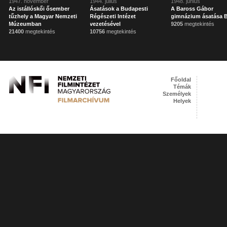
1947. november
1944. július
1948. június
Az istállóskői ősember
Ásatások a Budapesti
A Baross Gábor
tűzhely a Magyar Nemzeti
Régészeti Intézet
gimnázium ásatása 
Múzeumban
vezetésével
9205
megtekintés
21400
megtekintés
10756
megtekintés
Főoldal
Témák
Személyek
Helyek