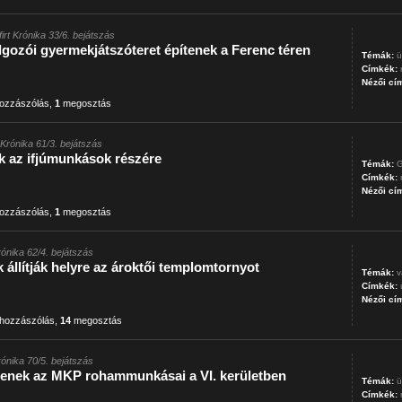
firt Krónika 33/6. bejátszás
olgozói gyermekjátszóteret építenek a Ferenc téren
Témák:
ü
Címkék:
Nézői cí
ozzászólás
,
1
megosztás
t Krónika 61/3. bejátszás
 az ifjúmunkások részére
Témák:
G
Címkék:
Nézői cí
ozzászólás
,
1
megosztás
Krónika 62/4. bejátszás
llítják helyre az ároktői templomtornyot
Témák:
v
Címkék:
Nézői cí
hozzászólás
,
14
megosztás
Krónika 70/5. bejátszás
ítenek az MKP rohammunkásai a VI. kerületben
Témák:
ü
Címkék: