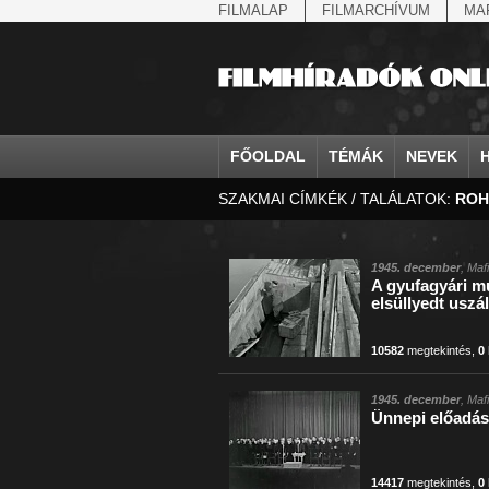
FILMALAP
FILMARCHÍVUM
MA
FŐOLDAL
TÉMÁK
NEVEK
SZAKMAI CÍMKÉK / TALÁLATOK:
ROH
agrárium
IV. Béla, magyar királ...
Aarau
állatvilág
Aczél Ilona
Addisz-Abeba
államfő
Aarons-Hughes, Ruth
Abapuszta
amerikai magya
Ádám Zoltán
Adony
államfő
Abay Nemes Oszkár
Abesszínia
Anschluss
Ady Endre
Adria
államosítás
Abe Nobuyuki
Abony
antant
Agárdi Gábor
Adua
1945. december
, Maf
A gyufagyári m
Állatkert
Aczél György
Ácsteszér
antant
Ágotai Géza, dr.
Afrika
elsüllyedt uszál
10582
megtekintés
,
0
1945. december
, Maf
Ünnepi előadá
14417
megtekintés
,
0