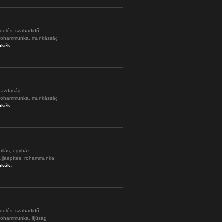
dülés,
szabadidő
rohammunka,
munkásság
mkék:
-
azdaság
rohammunka,
munkásság
mkék:
-
allás,
egyház
újjáépítés,
rohammunka
mkék:
-
dülés,
szabadidő
rohammunka,
ifjúság