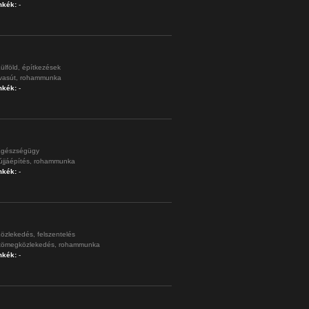
mkék:
-
ülföld,
építkezések
vasút,
rohammunka
mkék:
-
gészségügy
újjáépítés,
rohammunka
mkék:
-
özlekedés,
felszentelés
tömegközlekedés,
rohammunka
mkék:
-