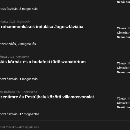
Nézői cí
hozzászólás
,
2
megosztás
Krónika 71/3. bejátszás
i rohammunkások indulása Jugoszláviába
Témák:
K
Címkék:
Nézői cí
ozzászólás
,
0
megosztás
rónika 77/3. bejátszás
stás kórház és a budafoki tüdőszanatórium
Témák:
E
Címkék:
Nézői cí
hozzászólás
,
1
megosztás
firt Krónika 81/1. bejátszás
zentimre és Pestújhely közötti villamosvonalat
Témák:
K
Címkék:
Nézői cí
hozzászólás
,
17
megosztás
afirt Krónika 84/3. bejátszás