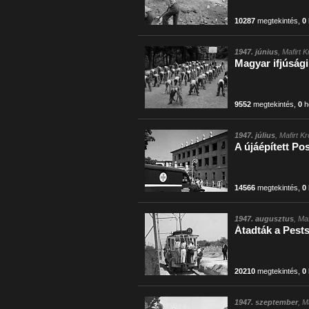
10287
megtekintés
,
0
1947. június
, Mafirt 
Magyar ifjúság
9552
megtekintés
,
0
h
1947. július
, Mafirt K
A újáépített Po
14566
megtekintés
,
0
1947. augusztus
, Ma
Átadták a Pests
20210
megtekintés
,
0
1947. szeptember
, M