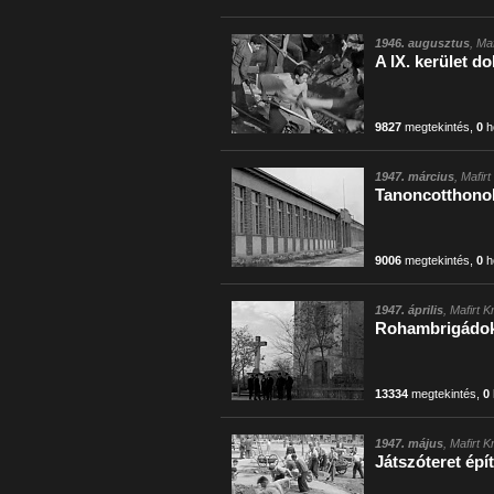
1946. augusztus
, Ma
A IX. kerület d
9827
megtekintés
,
0
h
1947. március
, Mafir
Tanoncotthonok
9006
megtekintés
,
0
h
1947. április
, Mafirt 
Rohambrigádok á
13334
megtekintés
,
0
1947. május
, Mafirt 
Játszóteret ép