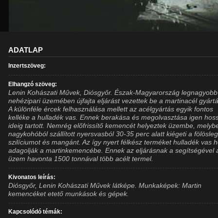
ADATLAP
Inzertszöveg:
Elhangzó szöveg:
Lenin Kohászati Művek, Diósgyőr. Észak-Magyarország legnagyobb
nehézipari üzemében újfajta eljárást vezettek be a martinacél gyártá
A különféle ércek felhasználása mellett az acélgyártás egyik fontos
kelléke a hulladék vas. Ennek berakása és megolvasztása igen hos
ideig tartott. Nemrég előfrissítő kemencét helyeztek üzembe, melyb
nagykohóból szállított nyersvasból 30-35 perc alatt kiégeti a fölösle
szilíciumot és mangánt. Az így nyert félkész terméket hulladék vas h
adagolják a martinkemencébe. Ennek az eljárásnak a segítségével 
üzem havonta 1500 tonnával több acélt termel.
Kivonatos leírás:
Diósgyőr, Lenin Kohászati Művek látképe. Munkaképek: Martin
kemencéket etető munkások és gépek.
Kapcsolódó témák: