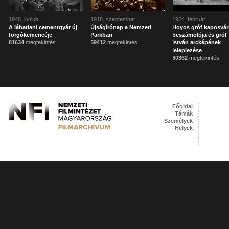
1948. június
1918. szeptember
1924. február
A lábatlani cementgyár új
Újságírónap a Nemzeti
Hoyos gróf kaposvár
forgókemencéje
Parkban
beszámolója és gróf 
81634
megtekintés
59412
megtekintés
István arcképének
leleplezése
80362
megtekintés
Főoldal
Témák
Személyek
Helyek