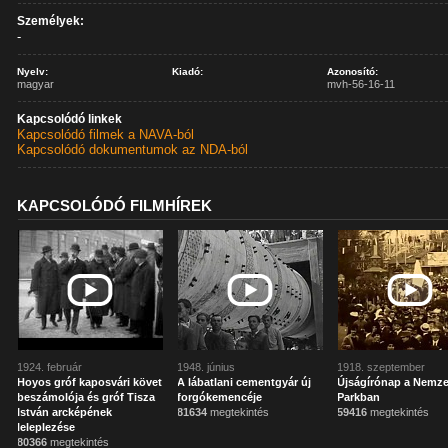
Személyek:
-
Nyelv:
Kiadó:
Azonosító:
magyar
mvh-56-16-11
Kapcsolódó linkek
Kapcsolódó filmek a NAVA-ból
Kapcsolódó dokumentumok az NDA-ból
KAPCSOLÓDÓ FILMHÍREK
1924. február
1948. június
1918. szeptember
Hoyos gróf kaposvári követ
A lábatlani cementgyár új
Újságírónap a Nemze
beszámolója és gróf Tisza
forgókemencéje
Parkban
István arcképének
81634
megtekintés
59416
megtekintés
leleplezése
80366
megtekintés