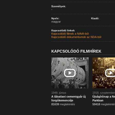
Személyek:
-
Nyelv:
Kiadó:
magyar
Kapcsolódó linkek
Kapcsolódó filmek a NAVA-ból
Kapcsolódó dokumentumok az NDA-ból
KAPCSOLÓDÓ FILMHÍREK
1948. június
1918. szeptember
A lábatlani cementgyár új
Újságírónap a N
forgókemencéje
Parkban
81639
megtekintés
59418
megtekinté