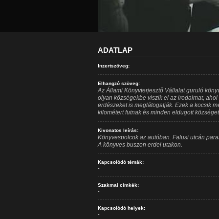
ADATLAP
Inzertszöveg:
Elhangzó szöveg:
Az Állami Könyvterjesztő Vállalat guruló könyv
olyan községekbe viszik el az irodalmat, aho
erdészeket is meglátogatják. Ezek a kocsik
kilométert futnak és minden eldugott községet
Kivonatos leírás:
Könyvespolcok az autóban. Falusi utcán para
A könyves buszon erdei utakon.
Kapcsolódó témák:
-
Szakmai címkék:
-
Kapcsolódó helyek:
-