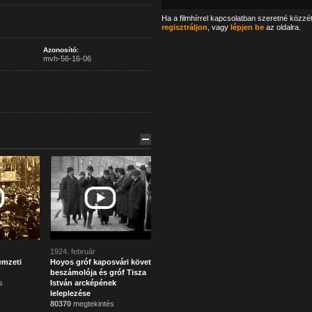
Ha a filmhírrel kapcsolatban szeretné közzé
regisztráljon
, vagy
lépjen be
az oldalra.
Azonosító:
mvh-56-16-06
1924. február
emzeti
Hoyos gróf kaposvári követ
beszámolója és gróf Tisza
s
István arcképének
leleplezése
80370
megtekintés