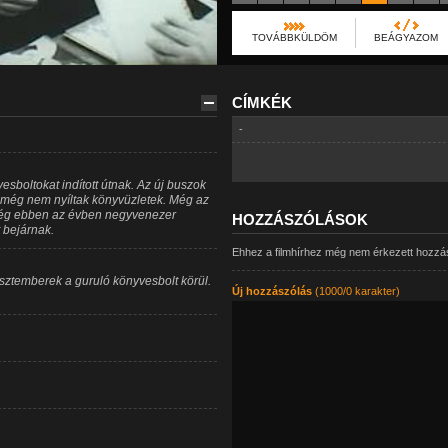
TOVÁBBKÜLDÖM
BEÁGYAZOM
CÍMKÉK
-
esboltokat indított útnak. Az új buszok
l még nem nyíltak könyvüzletek. Még az
 még ebben az évben negyvenezer
HOZZÁSZÓLÁSOK
 bejárnak.
Ehhez a filmhírhez még nem érkezett hozzá
sztemberek a guruló könyvesbolt körül.
Új hozzászólás
(1000/0 karakter)