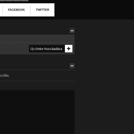
FACEBOOK
TWITTER
szólás.