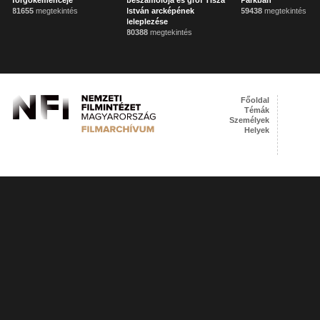
forgókemencéje
beszámolója és gróf Tisza
Parkban
81655
megtekintés
István arcképének
59438
megtekintés
leleplezése
80388
megtekintés
Főoldal
Témák
Személyek
Helyek