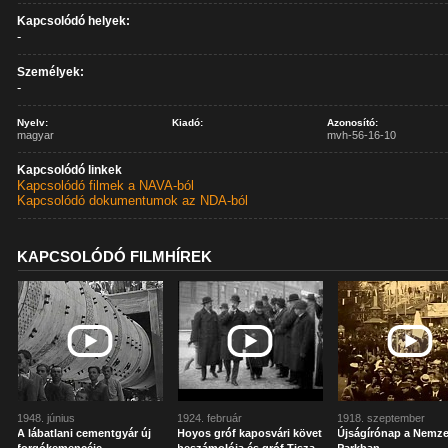
Kapcsolódó helyek:
-
Személyek:
-
Nyelv:
Kiadó:
Azonosító:
magyar
mvh-56-16-10
Kapcsolódó linkek
Kapcsolódó filmek a NAVA-ból
Kapcsolódó dokumentumok az NDA-ból
KAPCSOLÓDÓ FILMHÍREK
1948. június
1924. február
1918. szeptember
A lábatlani cementgyár új
Hoyos gróf kaposvári követ
Újságírónap a Nemze