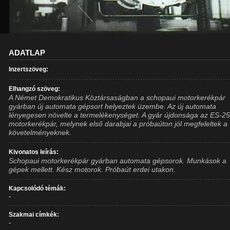
ADATLAP
Inzertszöveg:
Elhangzó szöveg:
A Német Demokratikus Köztársaságban a schopaui motorkerékpár
gyárban új automata gépsort helyeztek üzembe. Az új automata
lényegesen növelte a termelékenységet. A gyár újdonsága az ES-2
motorkerékpár, melynek első darabjai a próbaúton jól megfeleltek a
követelményeknek.
Kivonatos leírás:
Schopaui motorkerékpár gyárban automata gépsorok. Munkások a
gépek mellett. Kész motorok. Próbaút erdei utakon.
Kapcsolódó témák:
-
Szakmai címkék:
-