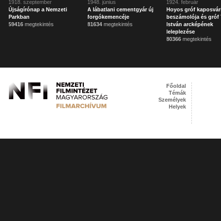
1918. szeptember
1948. június
1924. február
Újságírónap a Nemzeti
A lábatlani cementgyár új
Hoyos gróf kaposvár
Parkban
forgókemencéje
beszámolója és gróf 
59416
megtekintés
81634
megtekintés
István arcképének
leleplezése
80366
megtekintés
Főoldal
Témák
Személyek
Helyek