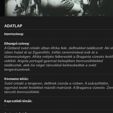
ADATLAP
Inzertszöveg:
Elhangzó szöveg:
A Götland svéd cirkáló útban Afrika felé, delfinekkel találkozott. Aki e
ízben halad át az Egyenlítőn, tréfás ceremóniával esik át a
tűzkeresztségen. Afrika mélyén felkeresték a Braganta vízesés festő
vidékét. Angola portugál gyarmat belsejében bennszülöttekkel
találkoztak, akik ősi néger táncokkal kedveskedtek a svéd
tengerészeknek.
Kivonatos leírás:
Svéd cirkáló a tengeren, delfinek csorda a vízben. A szárazföldön,
egymást testét festékkel mázoló matrózok. A Braganca vízesés. Zen
táncoló bennszülöttek.
Kapcsolódó témák:
-