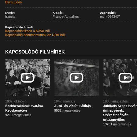
Blum, Léon
Nyelv:
Kiadó:
Azonosító:
francia
France-Actualités
mvh-0643-07
Kapcsolódó linkek
Kapcsolódó filmek a NAVA-ból
Kapcsolódó dokumentumok az NDA-ból
KAPCSOLÓDÓ FILMHÍREK
1937. október
1942. március
1938. augusztus
Borközraktárak avatása
Autó- és víziút kiállítás
Jubiláris Szent Istvá
Kecskeméten
9532
megtekintés
ünnepségek:
9219
megtekintés
Székesfehérvári
országgyűlés
13201
megtekintés