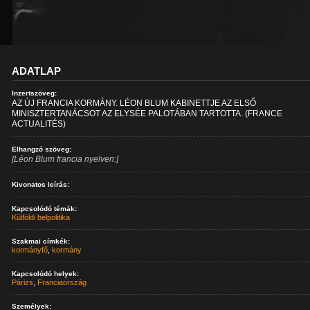
ADATLAP
Inzertszöveg:
AZ ÚJ FRANCIA KORMÁNY. LÉON BLUM KABINETTJE AZ ELSŐ
MINISZTERTANÁCSOT AZ ELYSÉE PALOTÁBAN TARTOTTA. (FRANCE
ACTUALITÉS)
Elhangzó szöveg:
[Léon Blum francia nyelven:]
Kivonatos leírás:
Kapcsolódó témák:
Külföldi belpolitika
Szakmai címkék:
kormányfő
,
kormány
Kapcsolódó helyek:
Párizs
,
Franciaország
Személyek: