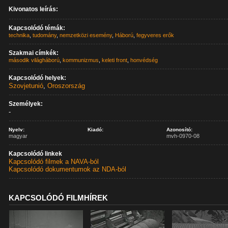
Kivonatos leírás:
Kapcsolódó témák:
technika
,
tudomány
,
nemzetközi esemény
,
Háború
,
fegyveres erők
Szakmai címkék:
második világháború
,
kommunizmus
,
keleti front
,
honvédség
Kapcsolódó helyek:
Szovjetunió
,
Oroszország
Személyek:
-
Nyelv:
Kiadó:
Azonosító:
magyar
mvh-0970-08
Kapcsolódó linkek
Kapcsolódó filmek a NAVA-ból
Kapcsolódó dokumentumok az NDA-ból
KAPCSOLÓDÓ FILMHÍREK