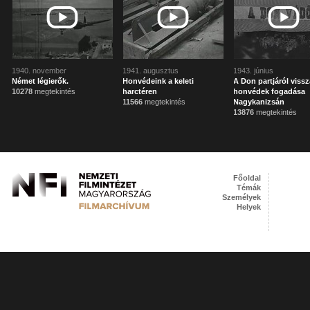
1940. november
1941. augusztus
1943. június
Német légierők.
Honvédeink a keleti
A Don partjáról vissz
10278
megtekintés
harctéren
honvédek fogadása
11566
megtekintés
Nagykanizsán
13876
megtekintés
Főoldal
Témák
Személyek
Helyek