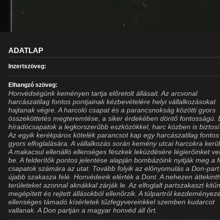
ADATLAP
Inzertszöveg:
Elhangzó szöveg:
Honvédségünk keményen tartja előretolt állásait. Az arcvonal
harcászatilag fontos pontjainak kézbevételére helyi vállalkozásokat
hajtanak végre. A harcoló csapat és a parancsnokság közötti gyors
összeköttetés megteremtése, a siker érdekében döntő fontosságú. 
híradócsapatok a legkorszerűbb eszközökkel, harc közben is biztosít
Az egyik kerékpáros kötelék parancsot kap egy harcászatilag fontos
gyors elfoglalására. A vállalkozás során kemény utcai harcokra kerül
A makacsul ellenálló ellenséges fészkek leküzdésére légierőinket vet
be. A felderítők pontos jelentése alapján bombázóink nyitják meg a f
csapatok számára az utat. Tovább folyik az előnyomulás a Don-part
újabb szakasza felé. Honvédeink elérték a Dont. A nehezen áttekint
területeket azonnal aknákkal zárják le. Az elfoglalt partszakaszt kit
megépített és rejtett állásokból ellenőrzik. A túlpartról kezdeményeze
ellenséges támadó kísérletek tűzfegyvereinkkel szemben kudarcot
vallanak. A Don partján a magyar honvéd áll őrt.