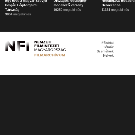
Egy éves a Magyar-Szovjet
Országos repülőgép-
Repülőjárat Budaörs
Polgári Légiforgalmi
modellező verseny
Debrecenbe
Társaság
10250
megtekintés
11361
megtekintés
9864
megtekintés
Főoldal
Témák
Személyek
Helyek