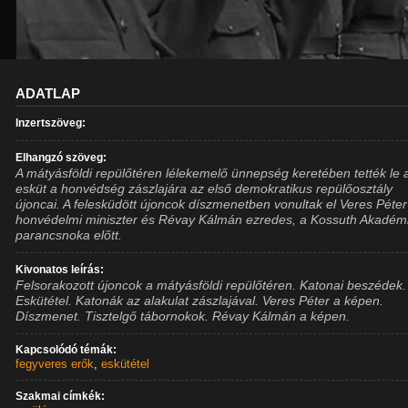
ADATLAP
Inzertszöveg:
Elhangzó szöveg:
A mátyásföldi repülőtéren lélekemelő ünnepség keretében tették le 
esküt a honvédség zászlajára az első demokratikus repülőosztály
újoncai. A felesküdött újoncok díszmenetben vonultak el Veres Péter
honvédelmi miniszter és Révay Kálmán ezredes, a Kossuth Akadém
parancsnoka előtt.
Kivonatos leírás:
Felsorakozott újoncok a mátyásföldi repülőtéren. Katonai beszédek.
Eskütétel. Katonák az alakulat zászlajával. Veres Péter a képen.
Díszmenet. Tisztelgő tábornokok. Révay Kálmán a képen.
Kapcsolódó témák:
fegyveres erők
,
eskütétel
Szakmai címkék: