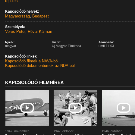
repülés
Kapcsolódó helyek:
Magyarország
,
Budapest
Személyek:
Veres Péter
,
Révai Kálmán
Nyelv:
Kiadó:
Azonosító:
magyar
Új Magyar Filmiroda
umfi-11-03
Kapcsolódó linkek
Kapcsolódó filmek a NAVA-ból
Kapcsolódó dokumentumok az NDA-ból
KAPCSOLÓDÓ FILMHÍREK
1947. november
1947. október
1946. október