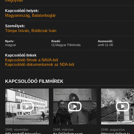
megnyitás
Kapcsolódó helyek:
Magyarország
,
Balatonboglár
Személyek:
Tömpe István
,
Boldizsár Iván
Nyelv:
Kiadó:
Azonosító:
magyar
Új Magyar Filmiroda
umfi-11-06
Kapcsolódó linkek
Kapcsolódó filmek a NAVA-ból
Kapcsolódó dokumentumok az NDA-ból
KAPCSOLÓDÓ FILMHÍREK
1948. november
1948. március
1948. augusztus