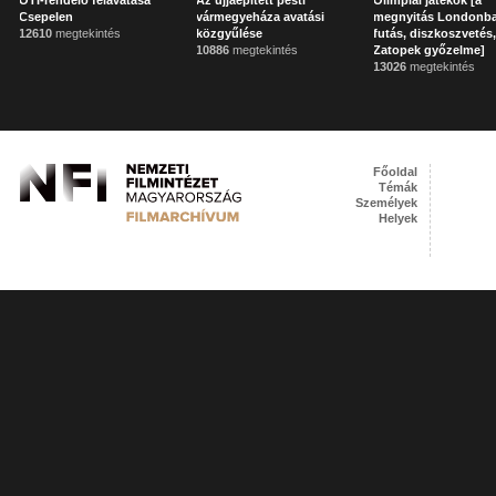
OTI-rendelő felavatása
Az újjáépített pesti
Olimpiai játékok [a
Csepelen
vármegyeháza avatási
megnyitás Londonb
12610
megtekintés
közgyűlése
futás, diszkoszvetés
10886
megtekintés
Zatopek győzelme]
13026
megtekintés
Főoldal
Témák
Személyek
Helyek