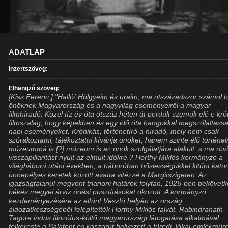
ADATLAP
Inzertszöveg:
Elhangzó szöveg:
[Kiss Ferenc:] "Halló! Hölgyeim és uraim, ma ötszázadszor számol 
önöknek Magyarország és a nagyvilág eseményeiről a magyar
filmhíradó. Közel tíz év óta ötszáz héten át perdült szemük elé e kr
filmszalag, hogy képekben és egy idő óta hangokkal megszólaltass
napi eseményeket. Krónikás, történetíró a híradó, mely nem csak
szórakoztatni, tájékoztatni kívánja önöket, hanem szinte élő történe
múzeummá is [?] múzeum is az önök szolgálatjára alakult, s ma röv
visszapillantást nyújt az elmúlt időkre.? Horthy Miklós kormányzó a
világháború utáni években, a háborúban hősiességükkel kitűnt kato
ünnepélyes keretek között avatta vitézzé a Margitszigeten. Az
igazságtalanul megvont trianoni határok folytán, 1925-ben bekövetk
békés megyei árvíz óriási pusztításokat okozott. A kormányzó
kezdeményezésére az eltűnt Vésztő helyén az ország
áldozatkészségéből felépítették Horthy Miklós falvát. Rabindranath
Tagore indus filozófus-költő magyarországi látogatása alkalmával
felkereste a Balatont és koszorút helyezett a füredi Jókai-emlékműre