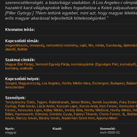
szerencsétlenségét, a biatorbágyi viadukton. A Los Angeles-i olimpiá
hazatérő kard-világbajnokok lelkes fogadtatása a Keleti pályaudvaro
[Piller György:] ?Nem tettünk egyebet, mint azt, hogy magyar lélekk
erős magyar akarással teljesítettük kötelességünket."
Kivonatos leírás:
Kapcsolódó témák:
megemlékezés
,
ünnepség
,
nemzetközi esemény
,
sajtó
,
film
,
média
,
Gazdaság
,
diplomác
államfő
,
Belföld
Szakmai címkék:
Magyar Élet Pártja)
,
Nemzeti Egység Pártja
,
kormánypártok (Egységes Párt
,
kormányfő
,
kormány
,
uralkodó
Kapcsolódó helyek:
Szeged
,
Magyarország
,
Los Angeles
,
Horthy Miklós-falva
,
Esztergom
,
Budapest
,
Balato
Amszterdam
Személyek:
Terstyánszky Ödön
,
Tagore, Rabindranath
,
Simon Böske
,
Serédi Jusztinián
,
Puky Endre
György
,
Pelle István
,
Lázár Andor
,
Kossuth Lajos
,
Kocsis Antal
,
Kiss Ferenc
,
Keresztes-
Ferenc
,
Keresztes Lajos
,
Kállay Miklós
,
Imrédy Béla
,
Horthy Miklósné
,
Horthy Miklós
,
H
Bálint
,
Harmsworth, Edmond
,
Gömbös Gyula
,
Fabinyi Tihamér
,
Chorin Ferenc, ifj.
,
Bethle
István
,
Bárczy István
,
Bárány István
,
Árpád-házi Szent Imre
,
Apponyi Albert
Nyelv:
Kiadó:
Azonosító:
magyar
mvh-0500-01