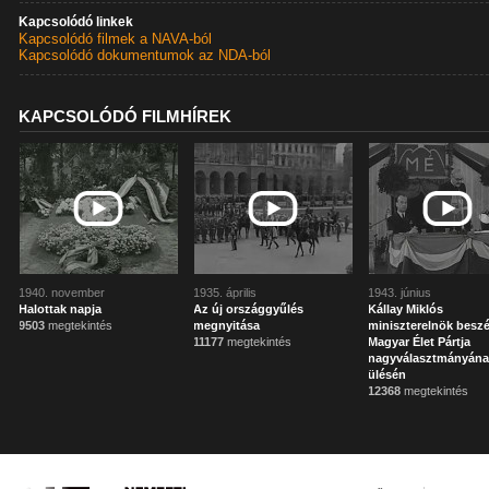
Kapcsolódó linkek
Kapcsolódó filmek a NAVA-ból
Kapcsolódó dokumentumok az NDA-ból
KAPCSOLÓDÓ FILMHÍREK
1940. november
1935. április
1943. június
Halottak napja
Az új országgyűlés
Kállay Miklós
9503
megtekintés
megnyitása
miniszterelnök besz
11177
megtekintés
Magyar Élet Pártja
nagyválasztmányán
ülésén
12368
megtekintés