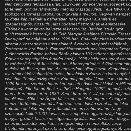
Nemzetgyűlés feloszlása után, 1927-ben ünnepélyes külsőségek köz
történelmi pompával nyitották meg az országgyűlést. Pelle István, a
többszörös tornászvilágbajnok munkája a nyújtón. Negyven nemzet
küldötte képviselőjét a halhatatlan nagy magyar államférfi és
szabadsághős, Kossuth Lajos budapesti szobrának leleplezésére.
Elsőnek a kormányzó helyezte el koszorúját. Bethlen István gróf
miniszterelnök koszorúja. Az Első Magyar Általános Biztosító Társa
Duna-parti palotájának égése 1928-ban. Csak négyórás küzdelemm
sikerült a veszedelmes tüzet eloltani. A revízió nagy szószólójának,
Rothermere lord fiának, Edmond Harmsworth-nek látogatása Szege
A többszörös Európa-bajnok Bárány István 100 méteres gyorsúszás
Fényes ünnepségekkel fogadta hazája 1928 elején az ünnepi vonatt
hazaérkező Serédi Jusztiniánt, az új hercegprímást. A főpásztor elfo
méltóságát Esztergomban. Az amsterdami olimpiászon világbajnoks
nyertünk birkózásban Keresztes, boxolásban Kocsis és kard egyéni
vívásban Terstyánszky révén. Katonai pompával leplezte le a korm
1929-ben az ezeréves határokért elesett hősök emlékkövét a Millen
Emlékmű előtt. Simon Böske, a ?Miss Hungária 1929?, megválaszt
után a Ferenciek terén. 1930. Szent Imre-év. A világ minden tájának
katolikusai eljöttek az Árpád-házi szent emlékünnepére. A magyar
nemzet történelmi pompával adózott szent István szent fia emlékén
Katolikus emlékünnepély, a Bazilikában és szoboravatás. Nagy
szenzációt keltett 1931 tavaszán a Zeppelin magyarországi látogatá
magyar gazdák tavaszi mezőgazdasági kiállítása és vására. Magyar 
ok és kereskedők évenkénti seregszemléje a nemzetközi vásár.
Elvetemült merénylet okozta az utóbbi évek egyik legszörnyűbb vasú