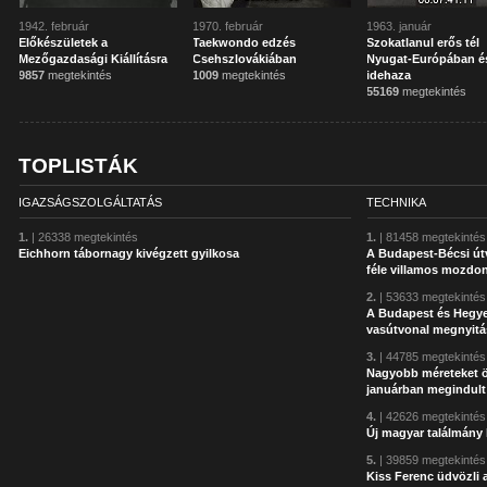
1942. február
1970. február
1963. január
Előkészületek a
Taekwondo edzés
Szokatlanul erős tél
Mezőgazdasági Kiállításra
Csehszlovákiában
Nyugat-Európában é
9857
megtekintés
1009
megtekintés
idehaza
55169
megtekintés
TOPLISTÁK
IGAZSÁGSZOLGÁLTATÁS
TECHNIKA
1.
| 26338 megtekintés
1.
| 81458 megtekintés
Eichhorn tábornagy kivégzett gyilkosa
A Budapest-Bécsi ú
féle villamos mozdo
2.
| 53633 megtekintés
A Budapest és Hegye
vasútvonal megnyitá
3.
| 44785 megtekintés
Nagyobb méreteket öl
januárban megindult
4.
| 42626 megtekintés
Új magyar találmány 
5.
| 39859 megtekintés
Kiss Ferenc üdvözli 