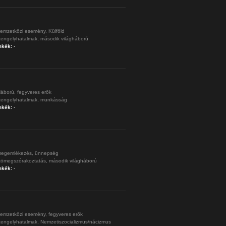
emzetközi esemény,
Külföld
tengelyhatalmak,
második világháború
mkék:
-
áború,
fegyveres erők
tengelyhatalmak,
munkásság
mkék:
-
egemlékezés,
ünnepség
tömegszórakoztatás,
második világháború
mkék:
-
emzetközi esemény,
fegyveres erők
tengelyhatalmak,
Nemzetiszocializmus/nácizmus