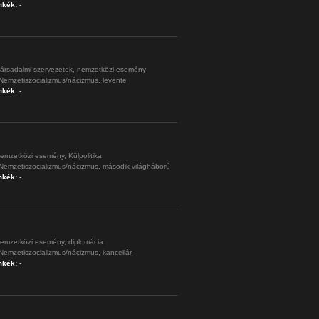
mkék:
-
ársadalmi szervezetek,
nemzetközi esemény
Nemzetiszocializmus/nácizmus,
levente
mkék:
-
emzetközi esemény,
Külpolitika
Nemzetiszocializmus/nácizmus,
második világháború
mkék:
-
emzetközi esemény,
diplomácia
Nemzetiszocializmus/nácizmus,
kancellár
mkék:
-