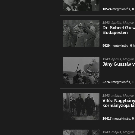
10524
megtekintés
,
0
1943. április
, Magyar 
Dr. Scheel Gusz
Budapesten
9629
megtekintés
,
0
h
1943. április
, Magyar 
Jány Gusztáv v
22749
megtekintés
,
1
1943. május
, Magyar 
Vitéz Nagybány
kormányzója lá
16417
megtekintés
,
0
1943. május
, Magyar 