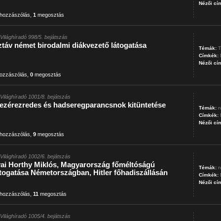
Nézői cí
hozzászólás
,
1
megosztás
Világhíradó 998/5. bejátszás
táv német birodalmi diákvezető látogatása
Témák:
T
Címkék:
Nézői cí
ozzászólás
,
0
megosztás
Világhíradó 1001/8. bejátszás
ezérezredes és hadseregparancsnok kitüntetése
Témák:
n
Címkék:
Nézői cí
hozzászólás
,
9
megosztás
Világhíradó 1002/6. bejátszás
ai Horthy Miklós, Magyarország főméltóságú
Témák:
n
togatása Németországban, Hitler főhadiszállásán
Címkék:
Nézői cí
hozzászólás
,
11
megosztás
Világhíradó 1005/4. bejátszás