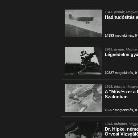
1943. január
, Magyar 
Haditudósítás az
14393
megtekintés
,
0
1943. január
, Magyar 
Légvédelmi gy
10227
megtekintés
,
0
1943. február
, Magyar
A "Művészet a 
Szalonban
10257
megtekintés
,
0
1943. március
, Magya
Dr. Hipke, néme
Orvosi Vizsgál