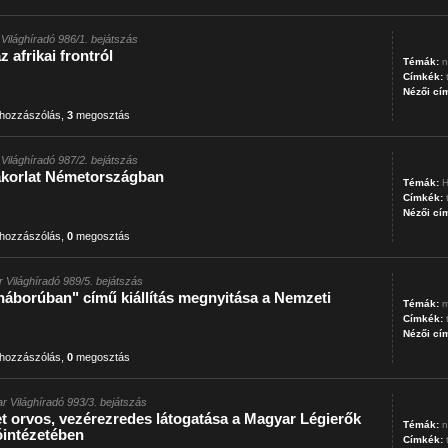
Világhíradó 986/1. bejátszás
 afrikai frontról
Témák:
n
Címkék:
Nézői cí
hozzászólás
,
3
megosztás
Világhíradó 987/2. bejátszás
akorlat Németországban
Témák:
H
Címkék:
Nézői cí
hozzászólás
,
0
megosztás
 Világhíradó 989/5. bejátszás
háborúban" című kiállítás megnyitása a Nemzeti
Témák:
m
Címkék:
Nézői cí
hozzászólás
,
0
megosztás
r Világhíradó 993/3. bejátszás
t orvos, vezérezredes látogatása a Magyar Légierők
Témák:
n
óintézetében
Címkék: